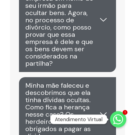
seu irmão para
ocultar bens. Agora,
no processo de
divórcio, como posso
provar que essa
empresa é dele e que
os bens devem ser
considerados na
partilha?
Minha mãe faleceu e
descobrimos que ela
tinha dívidas ocultas.
Como fica a herança
nesse caso? Os
1
Atendimento Virtual
Atendimento Virtual
herdeiros são
obrigados a pagar as