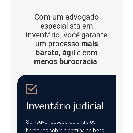
Com um advogado
especialista em
inventário, você garante
um processo
mais
barato
,
ágil
e com
menos burocracia
.
Inventário judicial
Se houver desacordo entre os
herdeiros sobre a partilha de bens